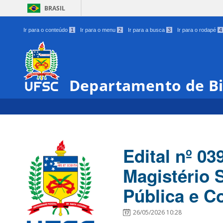
BRASIL
Ir para o conteúdo
1
Ir para o menu
2
Ir para a busca
3
Ir para o rodapé
4
Departamento de Bi
Edital nº 0
Magistério 
Pública e Co
26/05/2026 10:28