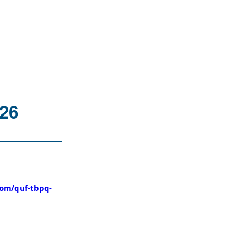
26
com/quf-tbpq-