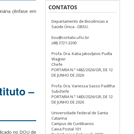
CONTATOS
inária (ênfase em
Departamento de Biociências e
Saúde Única - DBSU:
bsu@contato.ufsc.br
(48) 3721-3200
Profa. Dra. Katia Jakovljevic Pudla
Wagner
Chefe
PORTARIA N.º 1482/2026/GR, DE 12
DE JUNHO DE 2026
Profa. Dra. Vanessa Sasso Padilha
ituto –
Subchefe
PORTARIA N.º 1483/2026/GR, DE 12
DE JUNHO DE 2026
Universidade Federal de Santa
Catarina
Campus de Curitibanos
Caixa Postal 101
ublicado no DOU de