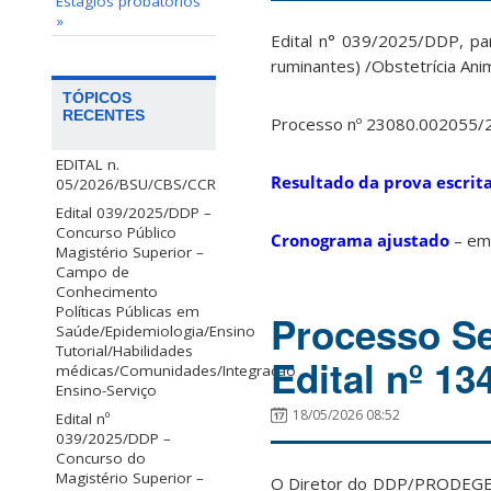
Estágios probatórios
»
Edital n° 039/2025/DDP, par
ruminantes) /Obstetrícia Ani
TÓPICOS
RECENTES
Processo nº 23080.002055/
EDITAL n.
Resultado da prova escrit
05/2026/BSU/CBS/CCR
Edital 039/2025/DDP –
Concurso Público
Cronograma ajustado
– em
Magistério Superior –
Campo de
Conhecimento
Políticas Públicas em
Processo Se
Saúde/Epidemiologia/Ensino
Tutorial/Habilidades
Edital nº 1
médicas/Comunidades/Integração
Ensino-Serviço
18/05/2026 08:52
Edital nº
039/2025/DDP –
Concurso do
Magistério Superior –
O Diretor do DDP/PRODEGES