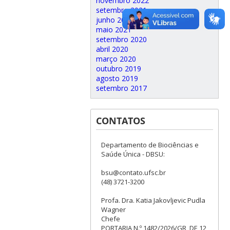
novembro 2022
setembro 2021
junho 2021
maio 2021
setembro 2020
abril 2020
março 2020
outubro 2019
agosto 2019
setembro 2017
CONTATOS
Departamento de Biociências e
Saúde Única - DBSU:
bsu@contato.ufsc.br
(48) 3721-3200
Profa. Dra. Katia Jakovljevic Pudla
Wagner
Chefe
PORTARIA N.º 1482/2026/GR, DE 12