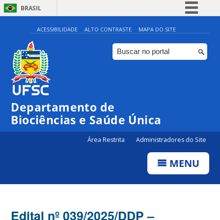
BRASIL
Simplifique!
ACESSIBILIDADE
ALTO CONTRASTE
MAPA DO SITE
Comunica BR
Participe
Acesso à informação
Legislação
Departamento de
Canais
Biociências e Saúde Única
Área Restrita
Administradores do Site
MENU
Edital nº 039/2025/DDP –