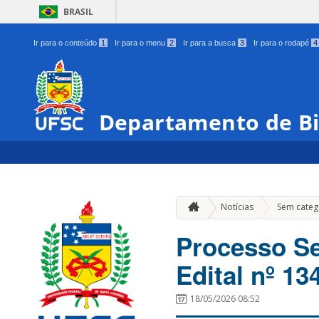
BRASIL
Ir para o conteúdo
1
Ir para o menu
2
Ir para a busca
3
Ir para o rodapé
4
Departamento de Bi
Notícias
Sem categ
Processo Se
Edital nº 1
18/05/2026 08:52