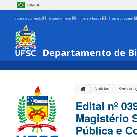
BRASIL
Ir para o conteúdo
1
Ir para o menu
2
Ir para a busca
3
Ir para o rodapé
4
Departamento de Bi
Notícias
Sem categ
Edital nº 0
Magistério 
Pública e Co