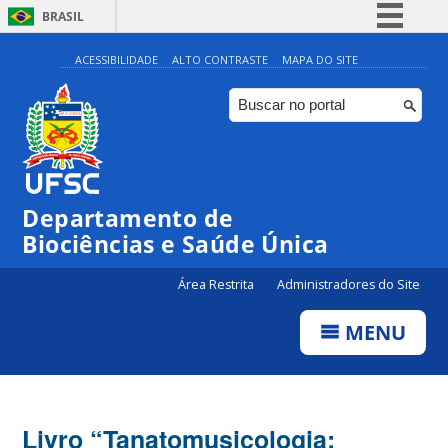
BRASIL
Simplifique!
ACESSIBILIDADE
ALTO CONTRASTE
MAPA DO SITE
Comunica BR
Participe
Acesso à informação
Legislação
Departamento de
Canais
Biociências e Saúde Única
Área Restrita
Administradores do Site
MENU
Livro “Tanatomusicologia: