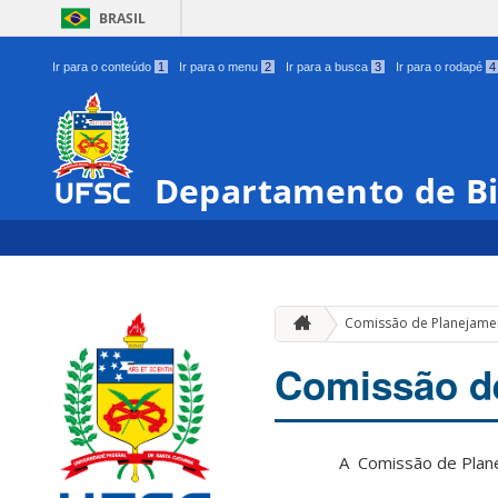
BRASIL
Ir para o conteúdo
1
Ir para o menu
2
Ir para a busca
3
Ir para o rodapé
4
Departamento de Bi
Comissão de Planejamen
Comissão de
A
Comissão de Plan