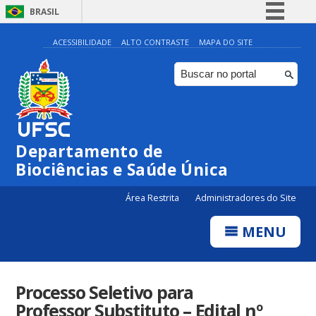
BRASIL
Simplifique!
ACESSIBILIDADE
ALTO CONTRASTE
MAPA DO SITE
Comunica BR
Participe
Acesso à informação
Legislação
Departamento de
Canais
Biociências e Saúde Única
Área Restrita
Administradores do Site
MENU
Processo Seletivo para
Professor Substituto – Edital nº