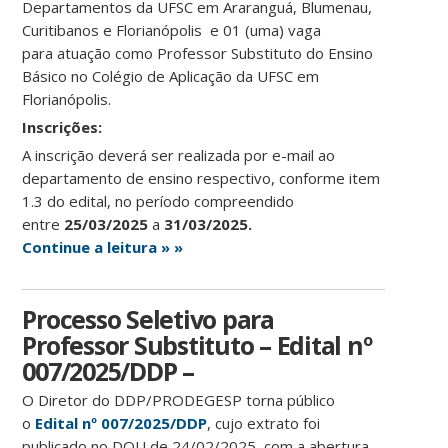
Departamentos da UFSC em Araranguá, Blumenau,
Curitibanos e Florianópolis e 01 (uma) vaga
para atuação como Professor Substituto do Ensino
Básico no Colégio de Aplicação da UFSC em
Florianópolis.
Ins
crições:
A inscrição deverá ser realizada por e-mail ao
departamento de ensino respectivo, conforme item
1.3 do edital, no período compreendido
entre
25/03/2025
a
31/03/2025.
Continue a leitura » »
Processo Seletivo para
Professor Substituto – Edital nº
007/2025/DDP –
O Diretor do DDP/PRODEGESP torna público
o
Edital
nº 007/2025/DDP
, cujo extrato foi
publicado no DOU de 24/02/2025, com a abertura