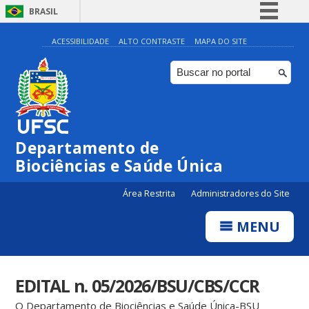
BRASIL
Simplifique!
ACESSIBILIDADE
ALTO CONTRASTE
MAPA DO SITE
Comunica BR
Participe
Acesso à informação
Legislação
Departamento de
Canais
Biociências e Saúde Única
Área Restrita
Administradores do Site
MENU
EDITAL n. 05/2026/BSU/CBS/CCR
O Departamento de Biociências e Saúde Única-BSU