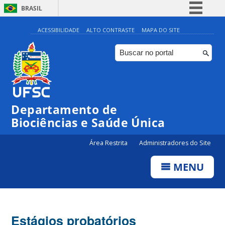
BRASIL
Simplifique!
ACESSIBILIDADE
ALTO CONTRASTE
MAPA DO SITE
Comunica BR
Participe
Acesso à informação
Legislação
Departamento de
Canais
Biociências e Saúde Única
Área Restrita
Administradores do Site
MENU
Estágios probatórios