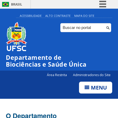
BRASIL
Simplifique!
ACESSIBILIDADE
ALTO CONTRASTE
MAPA DO SITE
Comunica BR
Participe
Acesso à informação
Legislação
Departamento de
Canais
Biociências e Saúde Única
Área Restrita
Administradores do Site
MENU
O Departamento