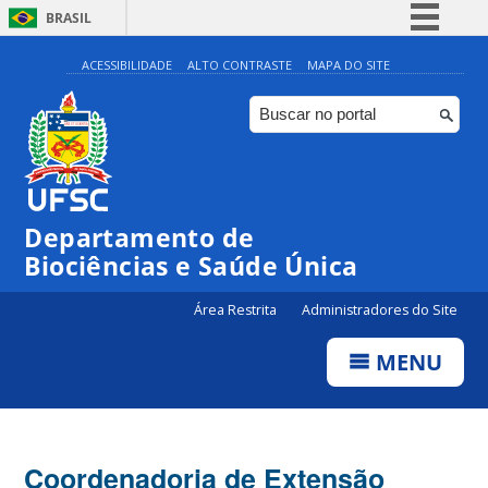
BRASIL
Simplifique!
ACESSIBILIDADE
ALTO CONTRASTE
MAPA DO SITE
Comunica BR
Participe
Acesso à informação
Legislação
Departamento de
Canais
Biociências e Saúde Única
Área Restrita
Administradores do Site
MENU
Coordenadoria de Extensão