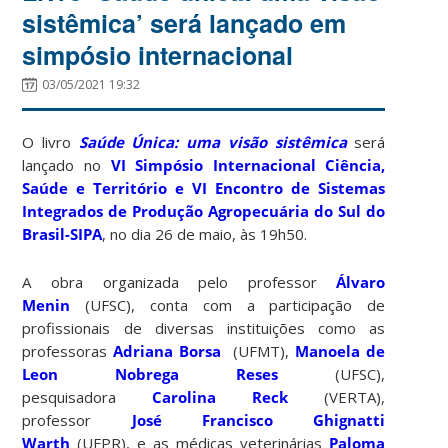
sistêmica’ será lançado em
simpósio internacional
03/05/2021 19:32
O livro
Saúde Única: uma visão sistêmica
será
lançado no
VI Simpósio Internacional Ciência,
Saúde e Território e VI Encontro de Sistemas
Integrados de Produção Agropecuária do Sul do
Brasil-SIPA
, no dia 26 de maio, às 19h50.
A obra organizada pelo professor
Álvaro
Menin
(UFSC), conta com a participação de
profissionais de diversas instituições como as
professoras
Adriana Borsa
(UFMT),
Manoela de
Leon Nobrega Reses
(UFSC),
pesquisadora
Carolina Reck
(VERTA),
professor
José Francisco Ghignatti
Warth
(UFPR), e as médicas veterinárias
Paloma