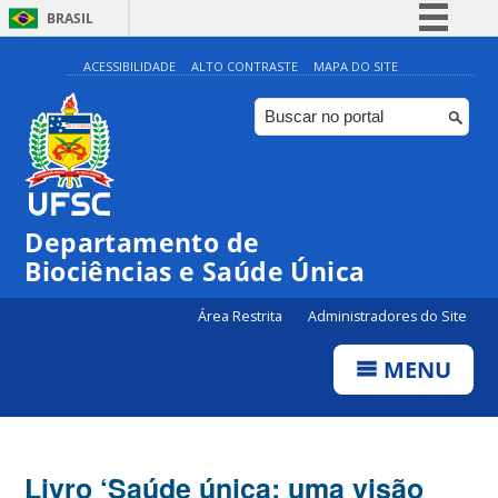
BRASIL
Simplifique!
ACESSIBILIDADE
ALTO CONTRASTE
MAPA DO SITE
Comunica BR
Participe
Acesso à informação
Legislação
Departamento de
Canais
Biociências e Saúde Única
Área Restrita
Administradores do Site
MENU
Livro ‘Saúde única: uma visão