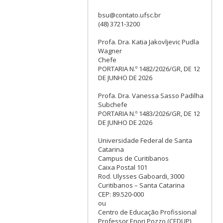
bsu@contato.ufsc.br
(48) 3721-3200
Profa. Dra. Katia Jakovljevic Pudla
Wagner
Chefe
PORTARIA N.º 1482/2026/GR, DE 12
DE JUNHO DE 2026
Profa. Dra. Vanessa Sasso Padilha
Subchefe
PORTARIA N.º 1483/2026/GR, DE 12
DE JUNHO DE 2026
Universidade Federal de Santa
Catarina
Campus de Curitibanos
Caixa Postal 101
Rod. Ulysses Gaboardi, 3000
Curitibanos – Santa Catarina
CEP: 89.520-000
ou
Centro de Educação Profissional
Professor Enori Pozzo (CEDUP)