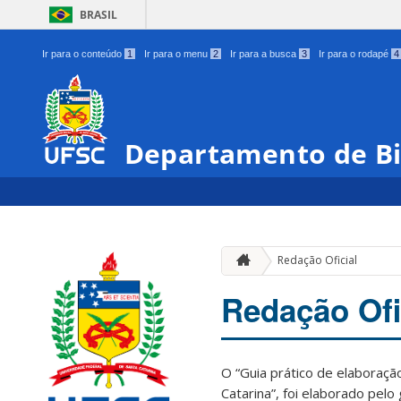
BRASIL
Ir para o conteúdo
1
Ir para o menu
2
Ir para a busca
3
Ir para o rodapé
4
Departamento de Bi
Redação Oficial
Redação Ofi
O “Guia prático de elaboraçã
Catarina”, foi elaborado pelo