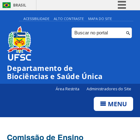
BRASIL
Simplifique!
ACESSIBILIDADE
ALTO CONTRASTE
MAPA DO SITE
Comunica BR
Participe
Acesso à informação
Legislação
Departamento de
Canais
Biociências e Saúde Única
Área Restrita
Administradores do Site
MENU
Comissão de Ensino