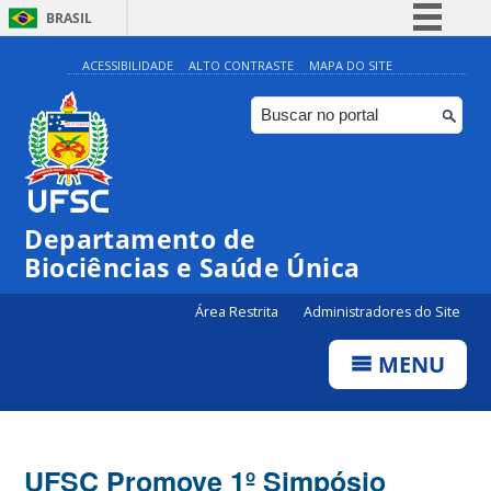
BRASIL
Simplifique!
ACESSIBILIDADE
ALTO CONTRASTE
MAPA DO SITE
Comunica BR
Participe
Acesso à informação
Legislação
Departamento de
Canais
Biociências e Saúde Única
Área Restrita
Administradores do Site
MENU
UFSC Promove 1º Simpósio