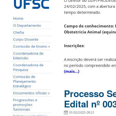
O Diretor do DDP/PRODEGES
24/02/2025, com a abertura d
tempo determinado.
Home
O Departamento
Campo de conhecimento: Me
Obstetrícia Animal (equin
Chefia
Corpo Docente
Ins
crições:
Comissão de Ensino »
Coordenadoria de
Extensão
A inscrição deverá ser reali
no período compreendido e
Coordenadoria de
Pesquisa
(mais…)
Comissão de
Planejamento
Estratégico
Processo Se
Documentos oficiais »
Edital nº 0
Progressões e
promoções
funcionais
01/02/2025 09:21