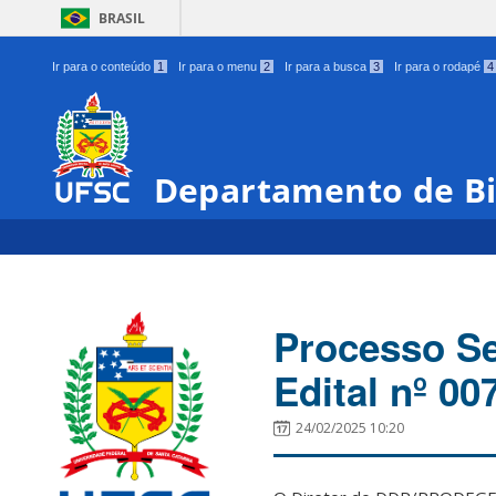
BRASIL
Ir para o conteúdo
1
Ir para o menu
2
Ir para a busca
3
Ir para o rodapé
4
Departamento de Bi
Processo Se
Edital nº 0
24/02/2025 10:20