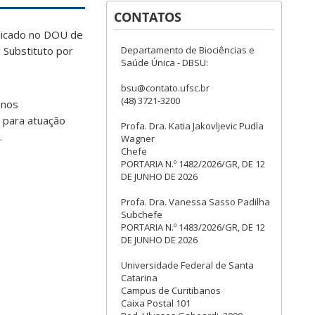
CONTATOS
ublicado no DOU de
 Substituto por
Departamento de Biociências e
Saúde Única - DBSU:
bsu@contato.ufsc.br
(48) 3721-3200
 nos
 para atuação
Profa. Dra. Katia Jakovljevic Pudla
.
Wagner
Chefe
PORTARIA N.º 1482/2026/GR, DE 12
DE JUNHO DE 2026
Profa. Dra. Vanessa Sasso Padilha
Subchefe
PORTARIA N.º 1483/2026/GR, DE 12
DE JUNHO DE 2026
Universidade Federal de Santa
Catarina
Campus de Curitibanos
Caixa Postal 101