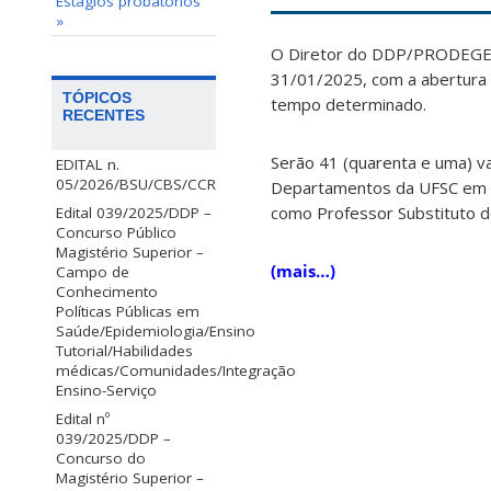
Estágios probatórios
»
O Diretor do DDP/PRODEGES
31/01/2025, com a abertura d
TÓPICOS
tempo determinado.
RECENTES
Serão 41 (quarenta e uma) v
EDITAL n.
05/2026/BSU/CBS/CCR
Departamentos da UFSC em Ar
como Professor Substituto do
Edital 039/2025/DDP –
Concurso Público
Magistério Superior –
(mais…)
Campo de
Conhecimento
Políticas Públicas em
Saúde/Epidemiologia/Ensino
Tutorial/Habilidades
médicas/Comunidades/Integração
Ensino-Serviço
Edital nº
039/2025/DDP –
Concurso do
Magistério Superior –