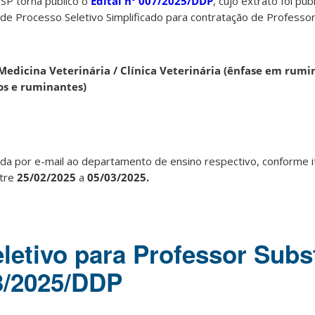
P torna público o
Edital
nº 007/2025/DDP
, cujo extrato foi p
e Processo Seletivo Simplificado para contratação de Professor
dicina Veterinária / Clínica Veterinária (ênfase em rumin
os e ruminantes)
zada por e-mail ao departamento de ensino respectivo, conforme i
ntre
25/02/2025
a
05/03/2025.
letivo para Professor Subst
03/2025/DDP