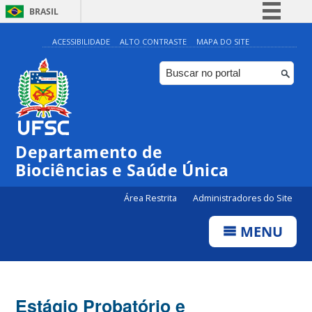
BRASIL
Simplifique!
ACESSIBILIDADE
ALTO CONTRASTE
MAPA DO SITE
Comunica BR
Participe
Acesso à informação
Legislação
Departamento de
Canais
Biociências e Saúde Única
Área Restrita
Administradores do Site
MENU
Estágio Probatório e