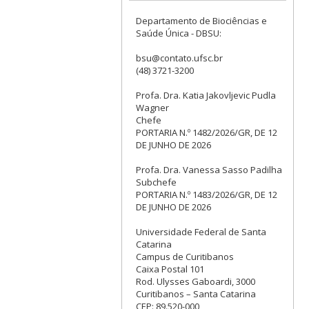
Departamento de Biociências e
Saúde Única - DBSU:
bsu@contato.ufsc.br
(48) 3721-3200
Profa. Dra. Katia Jakovljevic Pudla
Wagner
Chefe
PORTARIA N.º 1482/2026/GR, DE 12
DE JUNHO DE 2026
Profa. Dra. Vanessa Sasso Padilha
Subchefe
PORTARIA N.º 1483/2026/GR, DE 12
DE JUNHO DE 2026
Universidade Federal de Santa
Catarina
Campus de Curitibanos
Caixa Postal 101
Rod. Ulysses Gaboardi, 3000
Curitibanos – Santa Catarina
CEP: 89.520-000