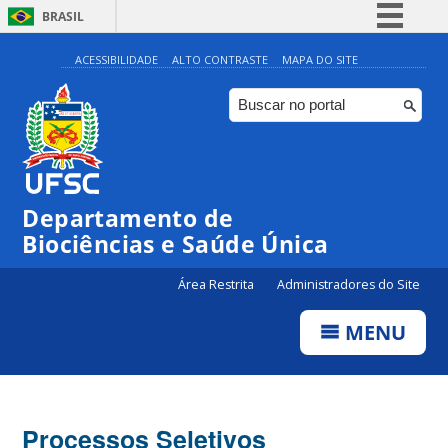
BRASIL
Simplifique!
ACESSIBILIDADE
ALTO CONTRASTE
MAPA DO SITE
Comunica BR
Participe
Acesso à informação
Legislação
Departamento de
Canais
Biociências e Saúde Única
Área Restrita
Administradores do Site
MENU
Processos Seletivos