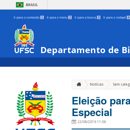
BRASIL
Ir para o conteúdo
1
Ir para o menu
2
Ir para a busca
3
Ir para o rodapé
4
Departamento de Bi
Notícias
Sem categ
Eleição par
Especial
22/08/2019 11:06