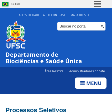
BRASIL
Simplifique!
ACESSIBILIDADE
ALTO CONTRASTE
MAPA DO SITE
Comunica BR
Participe
Acesso à informação
Legislação
Departamento de
Canais
Biociências e Saúde Única
Área Restrita
Administradores do Site
MENU
Processos Seletivos