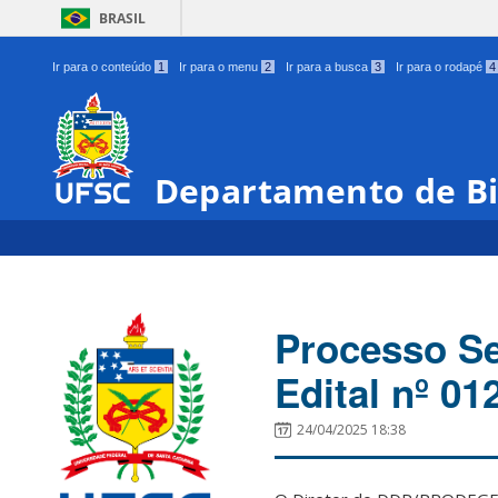
BRASIL
Ir para o conteúdo
1
Ir para o menu
2
Ir para a busca
3
Ir para o rodapé
4
Departamento de Bi
Processo Se
Edital nº 0
24/04/2025 18:38