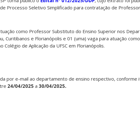
P torna público o
Edital
nº 012/2025/DDP
, cujo extrato foi p
e Processo Seletivo Simplificado para contratação de Professor
atuação como Professor Substituto do Ensino Superior nos Depa
, Curitibanos e Florianópolis e 01 (uma) vaga para atuação com
no Colégio de Aplicação da UFSC em Florianópolis.
zada por e-mail ao departamento de ensino respectivo, conforme i
ntre
24/04/2025
a
30/04/2025.