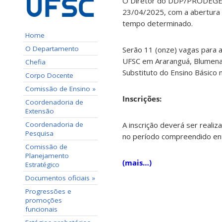
O Diretor do DDP/PRODEGES
23/04/2025, com a abertura d
tempo determinado.
Home
O Departamento
Serão 11 (onze) vagas para 
UFSC em Araranguá, Blumenau
Chefia
Substituto do Ensino Básico 
Corpo Docente
Comissão de Ensino »
Ins
crições:
Coordenadoria de
Extensão
A inscrição deverá ser reali
Coordenadoria de
Pesquisa
no período compreendido e
Comissão de
Planejamento
(mais…)
Estratégico
Documentos oficiais »
Progressões e
promoções
funcionais