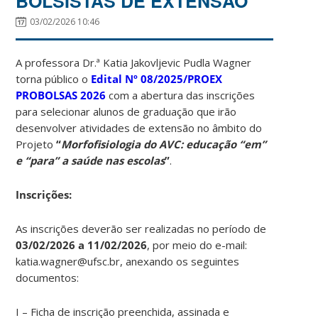
BOLSISTAS DE EXTENSÃO
03/02/2026 10:46
A professora Dr.ª Katia Jakovljevic Pudla Wagner
torna público o
Edital Nº 08/2025/PROEX
PROBOLSAS 2026
com a abertura das inscrições
para selecionar alunos de graduação que irão
desenvolver atividades de extensão no âmbito do
Projeto
“
Morfofisiologia do AVC: educação “em”
e “para” a saúde nas escolas
”
.
Inscrições:
As inscrições deverão ser realizadas no período de
03/02/2026 a 11/02/2026
, por meio do e-mail:
katia.wagner@ufsc.br, anexando os seguintes
documentos:
I – Ficha de inscrição preenchida, assinada e