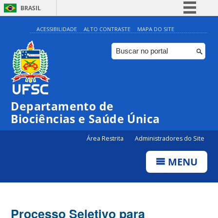
BRASIL
Simplifique!
ACESSIBILIDADE
ALTO CONTRASTE
MAPA DO SITE
Comunica BR
Participe
Acesso à informação
Legislação
Departamento de
Canais
Biociências e Saúde Única
Área Restrita
Administradores do Site
MENU
Processo Seletivo para