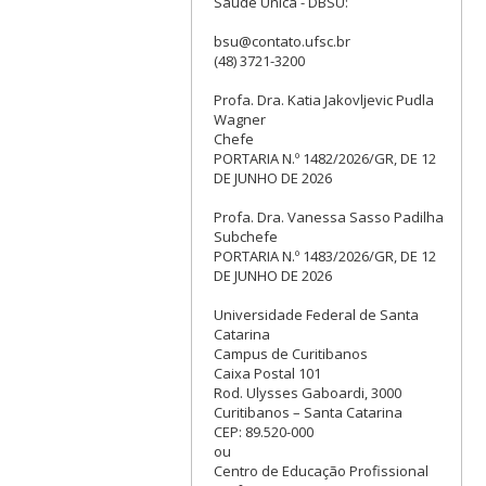
Saúde Única - DBSU:
bsu@contato.ufsc.br
(48) 3721-3200
Profa. Dra. Katia Jakovljevic Pudla
Wagner
Chefe
PORTARIA N.º 1482/2026/GR, DE 12
DE JUNHO DE 2026
Profa. Dra. Vanessa Sasso Padilha
Subchefe
PORTARIA N.º 1483/2026/GR, DE 12
DE JUNHO DE 2026
Universidade Federal de Santa
Catarina
Campus de Curitibanos
Caixa Postal 101
Rod. Ulysses Gaboardi, 3000
Curitibanos – Santa Catarina
CEP: 89.520-000
ou
Centro de Educação Profissional