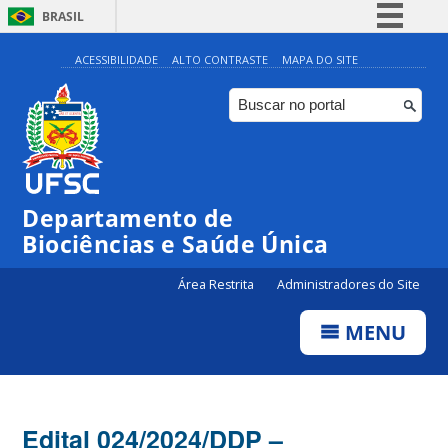
BRASIL
Simplifique!
ACESSIBILIDADE
ALTO CONTRASTE
MAPA DO SITE
Comunica BR
Participe
Acesso à informação
Legislação
Departamento de
Canais
Biociências e Saúde Única
Área Restrita
Administradores do Site
MENU
Edital 024/2024/DDP –